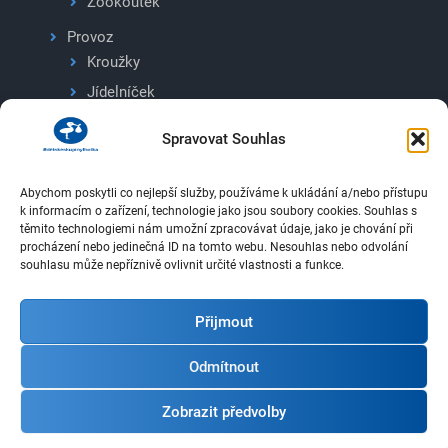
Zookoutek
Provoz
Kroužky
Jídelníček
Ceník
Spravovat Souhlas
Dokumenty ke stažení
Volná pracovní místa
Abychom poskytli co nejlepší služby, používáme k ukládání a/nebo přístupu
k informacím o zařízení, technologie jako jsou soubory cookies. Souhlas s
Podporovatelé
těmito technologiemi nám umožní zpracovávat údaje, jako je chování při
Kontakty
procházení nebo jedinečná ID na tomto webu. Nesouhlas nebo odvolání
souhlasu může nepříznivě ovlivnit určité vlastnosti a funkce.
Přijmout
Odmítnout
© Projekt Dětské skupiny Lhotka |
Powered by totweb.cz
|
Zobrazit předvolby
hosting-profi.cz
| Technická podpora: podpora(@)totweb.cz