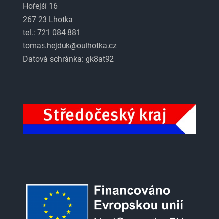
Hořejší 16
267 23 Lhotka
tel.: 721 084 881
tomas.hejduk@oulhotka.cz
Datová schránka: gk8at92